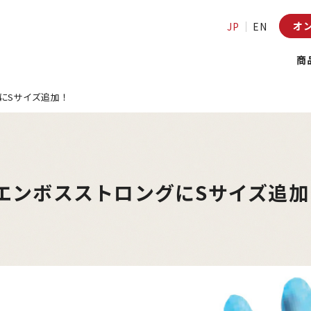
オ
JP
EN
商
にSサイズ追加！
エンボスストロングにSサイズ追加