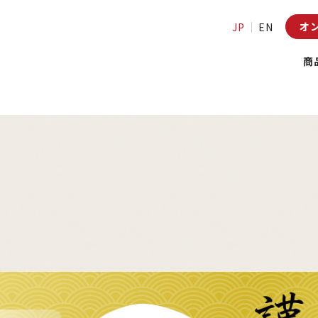
オ
JP
EN
商