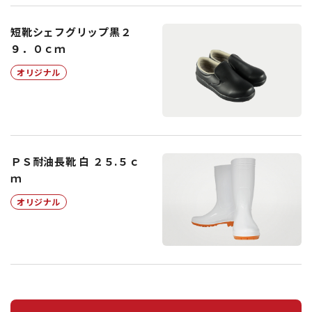
短靴シェフグリップ黒２
９．０ｃｍ
オリジナル
ＰＳ耐油長靴 白 ２５.５ｃ
ｍ
オリジナル