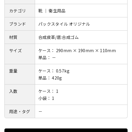
カテゴリ
靴 ｜ 衛生用品
ブランド
パックスタイル オリジナル
材質
合成皮革/底:合成ゴム
サイズ
ケース： 290mm × 190mm × 110mm
単品： －
重量
ケース： 0.57kg
単品： 420g
入数
ケース： 1
小袋： 1
用途・タグ
－