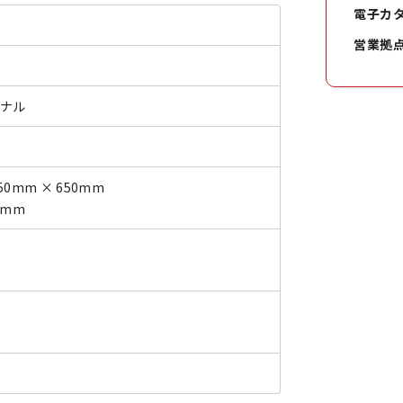
電子カ
営業拠
ジナル
50mm × 650mm
0mm