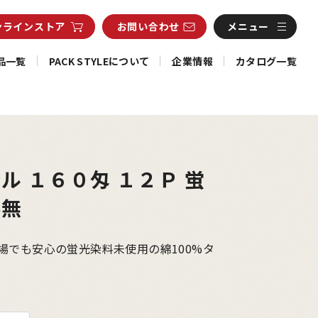
ンライン
ストア
お問い合わせ
メニュー
品一覧
PACK STYLEについて
企業情報
カタログ一覧
ル １６０匁 １２Ｐ 蛍
料無
場でも安心の蛍光染料未使用の綿100%タ