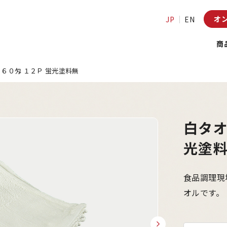
オ
JP
EN
商
１６０匁 １２Ｐ 蛍光塗料無
白タオ
光塗
食品調理現
オルです。