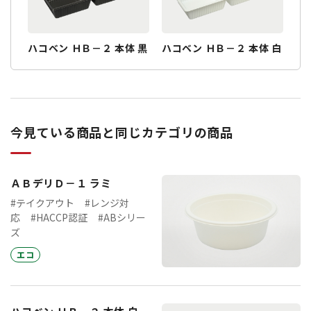
ハコベン ＨＢ－２ 本体 黒
ハコベン ＨＢ－２ 本体 白
今見ている商品と同じカテゴリの商品
ＡＢデリＤ－１ ラミ
#テイクアウト
#レンジ対
応
#HACCP認証
#ABシリー
ズ
エコ