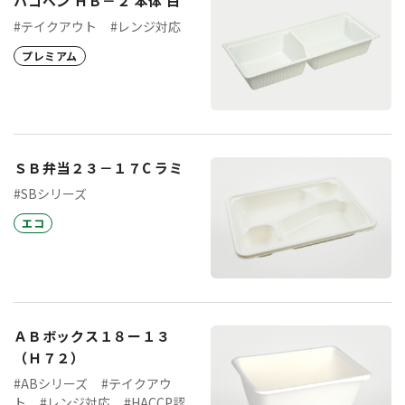
ハコベン ＨＢ－２ 本体 白
#テイクアウト
#レンジ対応
プレミアム
ＳＢ弁当２３－１７C ラミ
#SBシリーズ
エコ
ＡＢボックス１８ー１３
（Ｈ７２）
#ABシリーズ
#テイクアウ
ト
#レンジ対応
#HACCP認