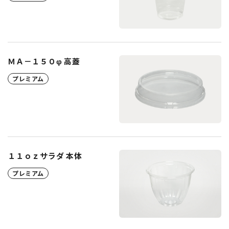
ＭＡ－１５０φ 高蓋
プレミアム
１１ｏｚサラダ 本体
プレミアム