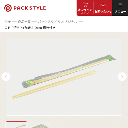
オンライン
お問い合わせ
メニュー
ストア
TOP
商品一覧
パックスタイル オリジナル
ＯＰＰ完封 竹丸箸２０cm 楊枝付き