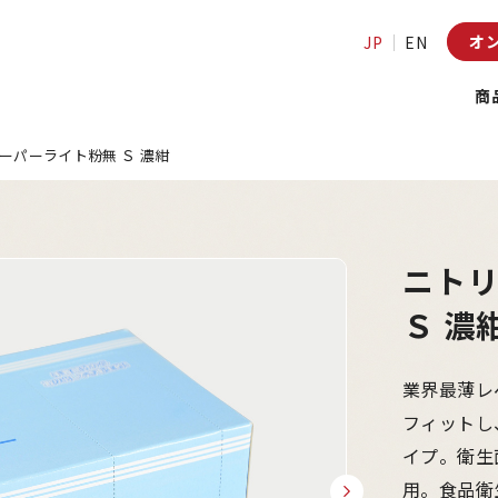
オ
JP
EN
商
ーパーライト粉無 Ｓ 濃紺
ニト
Ｓ 濃
業界最薄レ
フィットし
イプ。衛生
用。食品衛