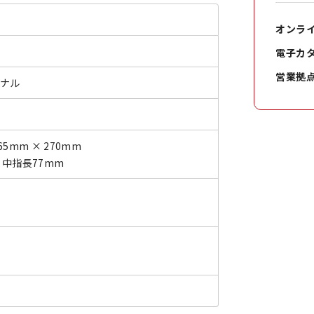
オンラ
電子カ
営業拠
ジナル
65mm × 270mm
× 中指長77mm