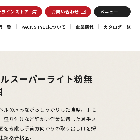
ンライン
ストア
お問い合わせ
メニュー
品一覧
PACK STYLEについて
企業情報
カタログ一覧
リルスーパーライト粉無
紺
ベルの厚みながらしっかりした強度。手に
、盛り付けなど細かい作業に適した薄手タ
面を考慮し手首方向からの取り出し口を採
生規格合格品。