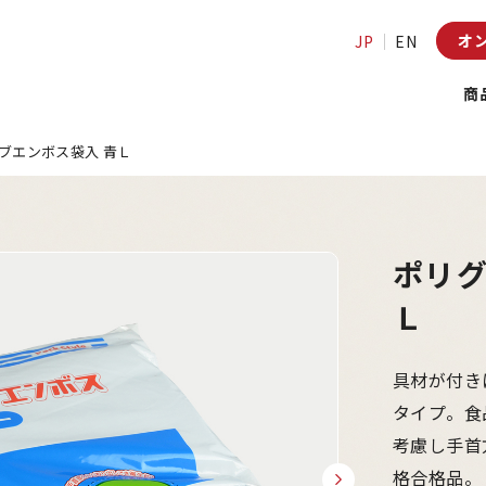
オ
JP
EN
商
ブエンボス袋入 青Ｌ
ポリグ
Ｌ
具材が付き
タイプ。食
考慮し手首
格合格品。