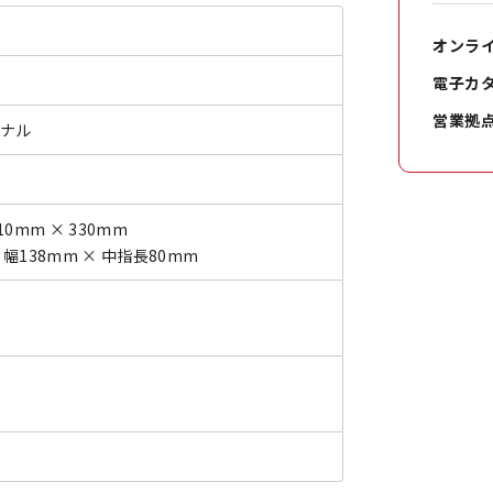
オンラ
電子カ
営業拠
ジナル
10mm × 330mm
 幅138mm × 中指長80mm