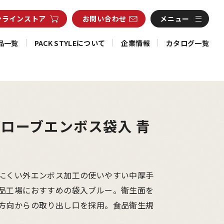
ンライン
ストア
お問い合わせ
メニュー
品一覧
PACK STYLEについて
企業情報
カタログ一覧
ローブエンボス袋入 青
にくい外エンボス加工の使いやすい中厚手
品工場におすすめの袋入ブルー。衛生面を
方向からの取り出し口を採用。食品衛生規