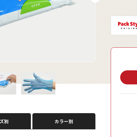
ズ別
カラー別