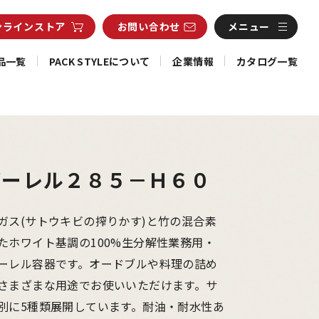
ンライン
ストア
お問い合わせ
メニュー
品一覧
PACK STYLEについて
企業情報
カタログ一覧
バーレル２８５－Ｈ６０
ガス(サトウキビの搾りかす)と竹の混合素
たホワイト基調の100%生分解性業務用・
ーレル容器です。オードブルや料理の詰め
さまざまな用途でお使いいただけます。サ
別に5種類展開しています。耐油・耐水性あ