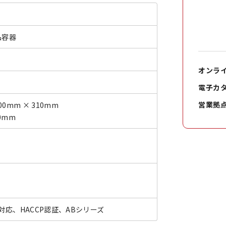
品容器
オンラ
電子カ
営業拠
00mm × 310mm
0mm
応、HACCP認証、ABシリーズ