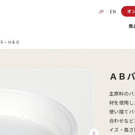
オ
JP
EN
商
５－Ｈ６０
ＡＢ
主原料のバ
材を使用し
使い捨てバ
合わせなど
イズ・高さ