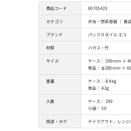
商品コード
00705423
カテゴリ
弁当・惣菜容器 ｜ 食
ブランド
パックスタイル エコ
材質
バガス・竹
サイズ
ケース： 590mm × 4
単品： ф285mm × 6
重量
ケース： 8.4kg
単品： 42g
入数
ケース： 200
小袋： 50
用途・タグ
テイクアウト、レンジ対