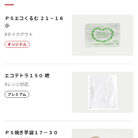
ＰＳエコくるむ ２１－１６
小
#テイクアウト
オリジナル
エコテトラ１５０ 晒
#レンジ対応
プレミアム
ＰＳ焼き芋袋１７－３０