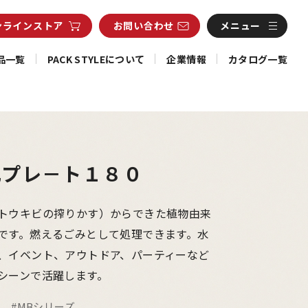
ンライン
ストア
お問い合わせ
メニュー
品一覧
PACK STYLEについて
企業情報
カタログ一覧
丸プレ－ト１８０
トウキビの搾りかす）からできた植物由来
です。燃えるごみとして処理できます。水
、イベント、アウトドア、パーティーなど
シーンで活躍します。
#MBシリーズ