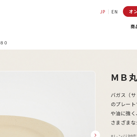
オ
JP
EN
商
８０
ＭＢ
バガス（サ
のプレート
や油に強く
さまざまな
#レンジ対応