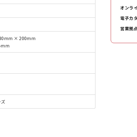
オンラ
電子カ
営業拠
80mm × 200mm
5mm
ーズ