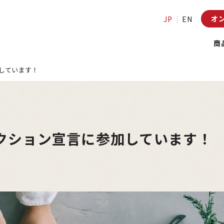
オ
JP
EN
商
しています！
クション宣言に参加しています！