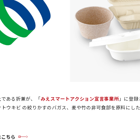
社である折兼が、「
みえスマートアクション宣言事業所
」に登録
サトウキビ の絞りかすのバガス、麦や竹の非可食部を原料にし
。
はこちら