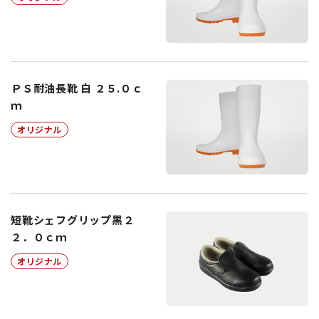
ＰＳ耐油長靴 白 ２５.０ｃ
ｍ
オリジナル
短靴シェフグリップ黒２
２．０ｃｍ
オリジナル