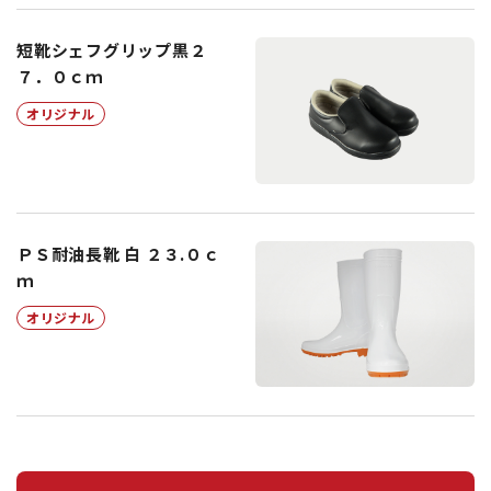
短靴シェフグリップ黒２
７．０ｃｍ
オリジナル
ＰＳ耐油長靴 白 ２３.０ｃ
ｍ
オリジナル