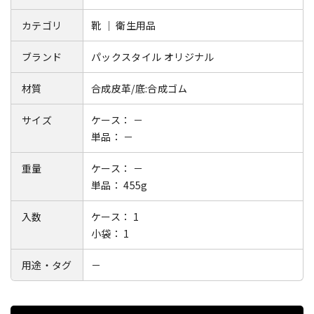
カテゴリ
靴 ｜ 衛生用品
ブランド
パックスタイル オリジナル
材質
合成皮革/底:合成ゴム
サイズ
ケース： －
単品： －
重量
ケース： －
単品： 455g
入数
ケース： 1
小袋： 1
用途・タグ
－