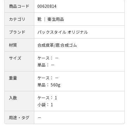
商品コード
00620814
カテゴリ
靴 ｜ 衛生用品
ブランド
パックスタイル オリジナル
材質
合成皮革/底:合成ゴム
サイズ
ケース： －
単品： －
重量
ケース： －
単品： 560g
入数
ケース： 1
小袋： 1
用途・タグ
－