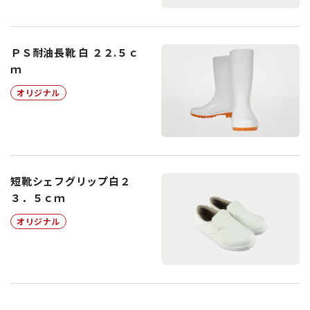
ＰＳ耐油長靴 白 ２２.５ｃ
ｍ
オリジナル
短靴シェフグリップ白２
３．５ｃｍ
オリジナル