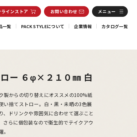
ンライン
ストア
お問い合わせ
メニュー
品一覧
PACK STYLEについて
企業情報
カタログ一覧
ロー ６φ×２１０㎜ 白
ク製からの切り替えにオススメの100%紙
使い捨てストロー。白・黒・未晒の3色展
り、ドリンクや雰囲気に合わせて選ぶこと
。さらに個包装なので衛生的でテイクアウ
躍。