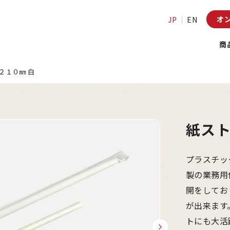
オ
JP
EN
商
２１０㎜ 白
紙スト
プラスチッ
製の業務用
開をしてお
が出来ます
トにも大活