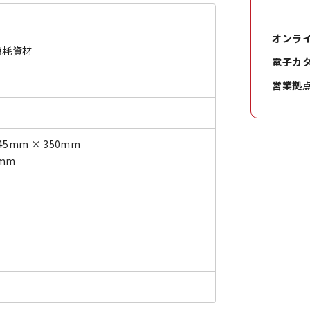
オンラ
消耗資材
電子カ
営業拠
45mm × 350mm
0mm