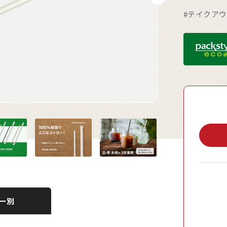
#テイクア
ー別