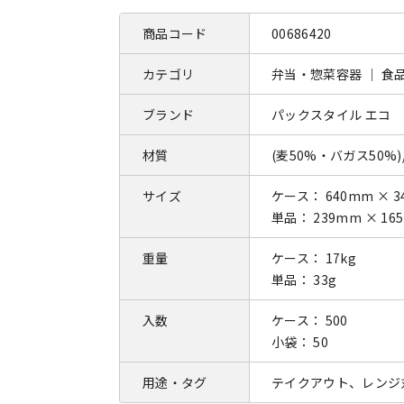
商品コード
00686420
カテゴリ
弁当・惣菜容器 ｜ 食
ブランド
パックスタイル エコ
材質
(麦50%・バガス50%)
サイズ
ケース： 640mm × 3
単品： 239mm × 16
重量
ケース： 17kg
単品： 33g
入数
ケース： 500
小袋： 50
用途・タグ
テイクアウト、レンジ