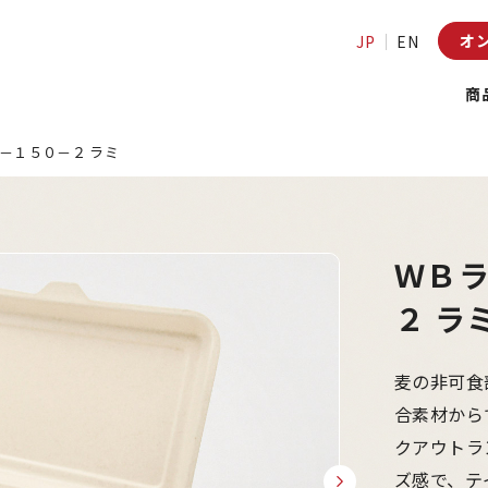
オ
JP
EN
商
－１５０－２ ラミ
ＷＢ
２ ラ
麦の非可食
合素材から
クアウトラ
ズ感で、テ