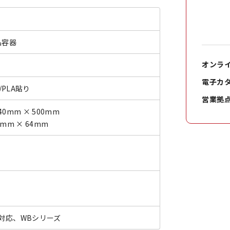
品容器
オンラ
電子カ
/PLA貼り
営業拠
40mm × 500mm
5mm × 64mm
対応、WBシリーズ