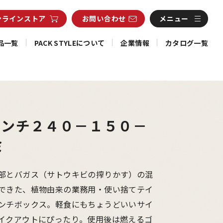
ンライン
ストア
お問い合わせ
メニュー
品一覧
PACK STYLEについて
企業情報
カタログ一覧
ランチ２４０－１５０－
ミ
部とバガス（サトウキビの搾りかす）の混
できた、植物由来の業務用・使い捨てテイ
ンチボックス。軽食にもちょうどいいサイ
イクアウトにぴったり。使用後は燃えるゴ