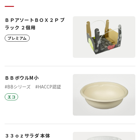
ＢＰアソートＢＯＸ２Ｐ ブ
ラック ２個用
プレミアム
ＢＢボウルM小
#BBシリーズ
#HACCP認証
エコ
３３ｏｚサラダ 本体