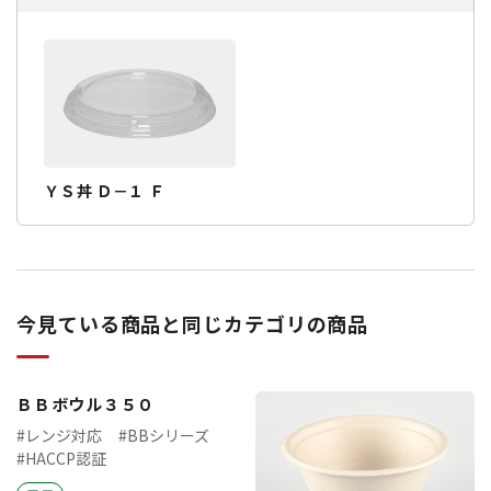
ＹＳ丼 Ｄ－１ Ｆ
今見ている商品と同じカテゴリの商品
ＢＢボウル３５０
#レンジ対応
#BBシリーズ
#HACCP認証