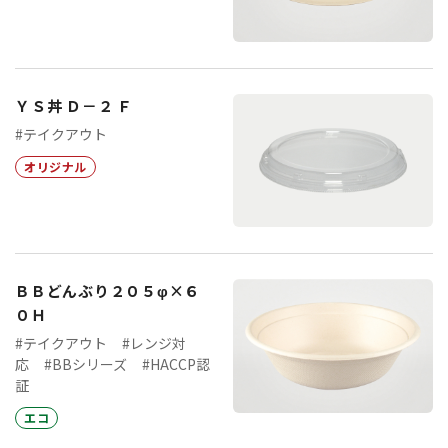
ＹＳ丼 Ｄ－２ Ｆ
#テイクアウト
オリジナル
ＢＢどんぶり２０５φ×６
０Ｈ
#テイクアウト
#レンジ対
応
#BBシリーズ
#HACCP認
証
エコ