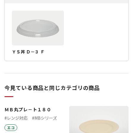
ＹＳ丼 Ｄ－３ Ｆ
今見ている商品と同じカテゴリの商品
ＭＢ丸プレ－ト１８０
#レンジ対応
#MBシリーズ
エコ