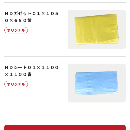
ＨＤガゼット０１×１０５
０×６５０黄
オリジナル
ＨＤシート０１×１１００
×１１００青
オリジナル