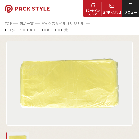
オンライン
お問い合わせ
メニュー
ストア
TOP
商品一覧
パックスタイル オリジナル
ＨＤシート０１×１１００×１１００黄