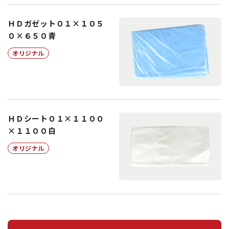
ＨＤガゼット０１×１０５
０×６５０青
オリジナル
ＨＤシート０１×１１００
×１１００白
オリジナル