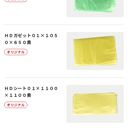
ＨＤガゼット０１×１０５
０×６５０黄
オリジナル
ＨＤシート０１×１１００
×１１００黄
オリジナル