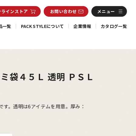
ンライン
ストア
お問い合わせ
メニュー
品一覧
PACK STYLEについて
企業情報
カタログ一覧
ミ袋４５Ｌ 透明 ＰＳＬ
１
です。透明は6アイテムを用意。厚み：