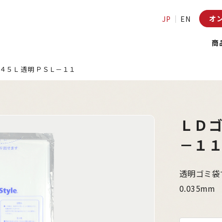
オ
JP
EN
商
４５Ｌ 透明 ＰＳＬ－１１
ＬＤゴ
－１
透明ゴミ袋
0.035mm