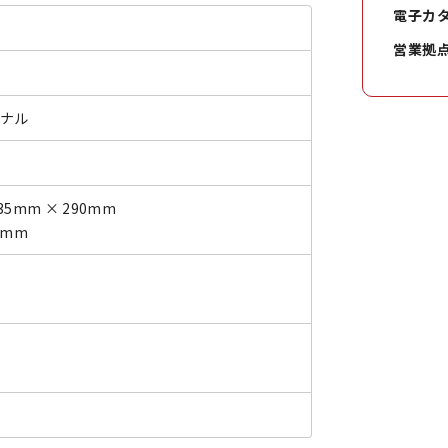
電子カ
営業拠
ジナル
35mm × 290mm
0mm