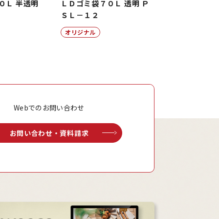
０Ｌ 半透明
ＬＤゴミ袋７０Ｌ 透明 Ｐ
ＳＬ－１２
オリジナル
Webでのお問い合わせ
お問い合わせ・資料請求