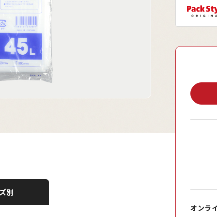
ズ別
オンラ