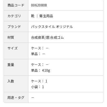
商品コード
00620808
カテゴリ
靴 ｜ 衛生用品
ブランド
パックスタイル オリジナル
材質
合成皮革/底:合成ゴム
サイズ
ケース： －
単品： －
重量
ケース： －
単品： 410g
入数
ケース： 1
小袋： 1
用途・タグ
－