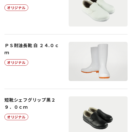
オリジナル
ＰＳ耐油長靴 白 ２４.０ｃ
ｍ
オリジナル
短靴シェフグリップ黒２
９．０ｃｍ
オリジナル