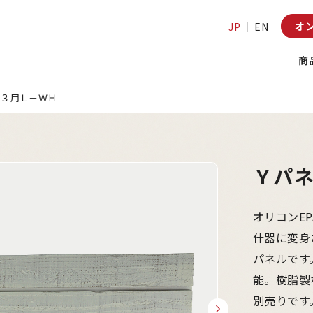
オ
JP
EN
商
３３用Ｌ－ＷＨ
Ｙパネ
オリコンE
什器に変身
パネルです
能。樹脂製
別売りです