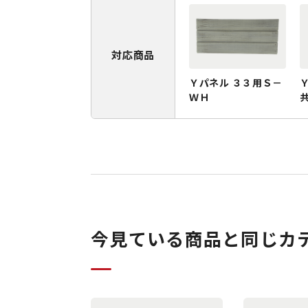
対応商品
Ｙパネル ３３用Ｓ－
ＷＨ
今見ている商品と同じカ