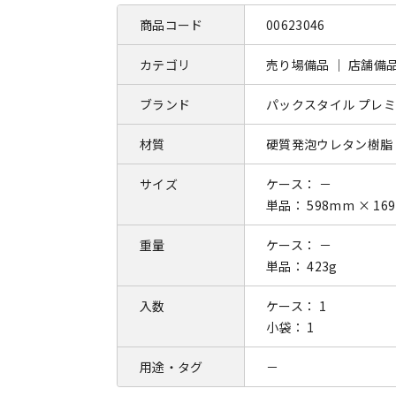
商品コード
00623046
カテゴリ
売り場備品 ｜ 店舗備
ブランド
パックスタイル プレ
材質
硬質発泡ウレタン樹脂
サイズ
ケース： －
単品： 598mm × 16
重量
ケース： －
単品： 423g
入数
ケース： 1
小袋： 1
用途・タグ
－