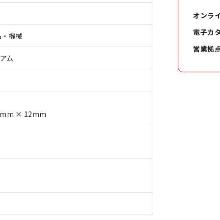
オンラ
電子カ
品・機械
営業拠
ミアム
9mm × 12mm