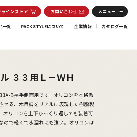
ンライン
ストア
お問い合わせ
メニュー
品一覧
PACK STYLEについて
企業情報
カタログ一覧
ル ３３用Ｌ－ＷＨ
P33A-B長手側面用です。オリコンを本格派
させる、木目調をリアルに表現した樹脂製
。オリコンを上下ひっくり返しても装着可
なので軽くて水濡れにも強い。オリコンは
。