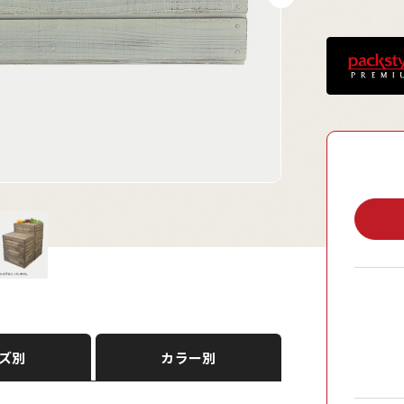
ズ別
カラー別