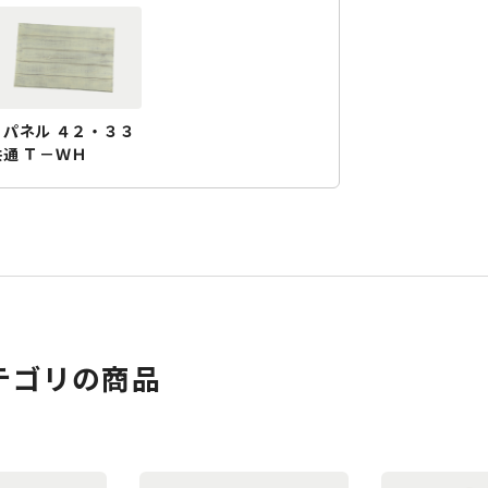
Ｙパネル ４２・３３
共通 Ｔ－ＷＨ
テゴリの商品