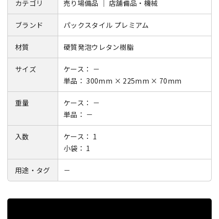
カテゴリ
売り場備品 ｜ 店舗備品・機械
ブランド
パックスタイル プレミアム
材質
硬質発泡ウレタン樹脂
サイズ
ケース： －
単品： 300mm × 225mm × 70mm
重量
ケース： －
単品： －
入数
ケース： 1
小袋： 1
用途・タグ
－