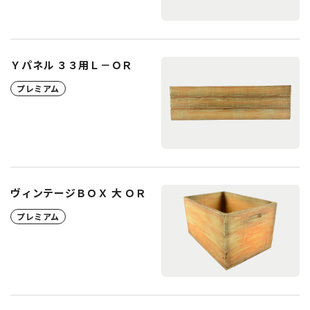
Ｙパネル ３３用Ｌ－ＯＲ
プレミアム
ヴィンテージＢＯＸ 大 ＯＲ
プレミアム