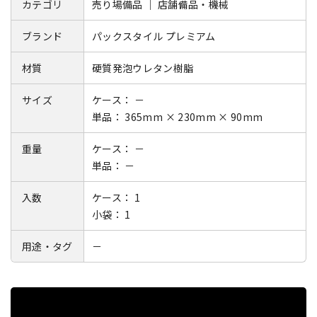
カテゴリ
売り場備品 ｜ 店舗備品・機械
ブランド
パックスタイル プレミアム
材質
硬質発泡ウレタン樹脂
サイズ
ケース： －
単品： 365mm × 230mm × 90mm
重量
ケース： －
単品： －
入数
ケース： 1
小袋： 1
用途・タグ
－