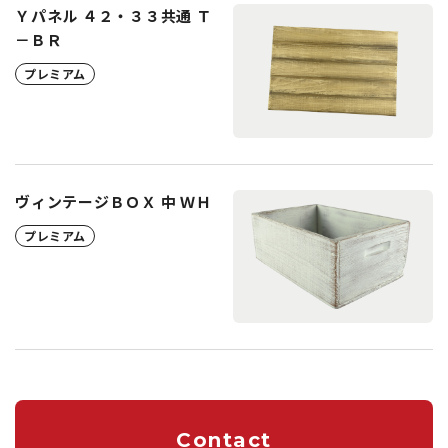
Ｙパネル ４２・３３共通 Ｔ
－ＢＲ
プレミアム
ヴィンテージＢＯＸ 中 ＷＨ
プレミアム
Contact