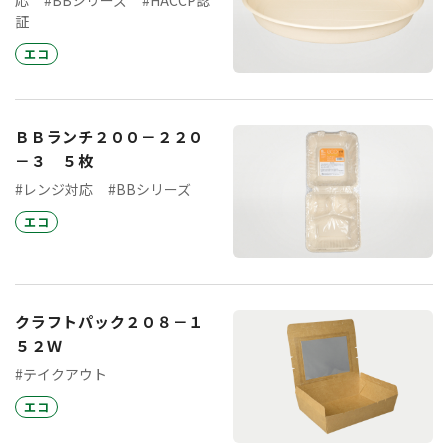
応
#BBシリーズ
#HACCP認
証
エコ
ＢＢランチ２００－２２０
－３ ５枚
#レンジ対応
#BBシリーズ
エコ
クラフトパック２０８－１
５２Ｗ
#テイクアウト
エコ