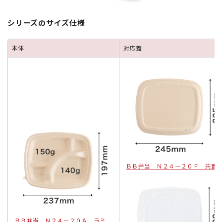
シリーズのサイズ仕様
本体
対応蓋
ＢＢ弁当 Ｎ２４－２０Ｆ 共蓋
ＢＢ弁当 Ｎ２４－２０Ａ ラミ