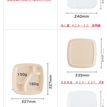
ぬく盛 K２４－２０ 透明蓋
ＢＢ弁当 Ｎ２３－２３Ｆ 共蓋