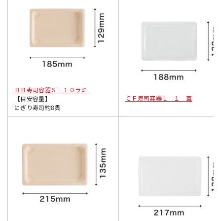
ＢＢ寿司容器Ｓ－１０ラミ
ＣＦ寿司容器Ｌ １ 蓋
【目安容量】
にぎり寿司約8貫