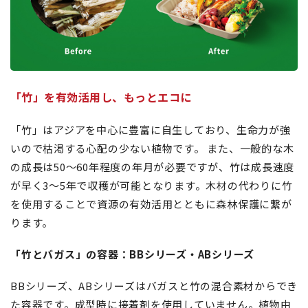
「竹」を有効活用し、もっとエコに
「竹」はアジアを中心に豊富に自生しており、生命力が強
いので枯渇する心配の少ない植物です。 また、一般的な木
の成長は50～60年程度の年月が必要ですが、竹は成長速度
が早く3～5年で収穫が可能となります。木材の代わりに竹
を使用することで資源の有効活用とともに森林保護に繋が
ります。
「竹とバガス」の容器：BBシリーズ・ABシリーズ
BBシリーズ、ABシリーズはバガスと竹の混合素材からでき
た容器です。成型時に接着剤を使用していません。植物由