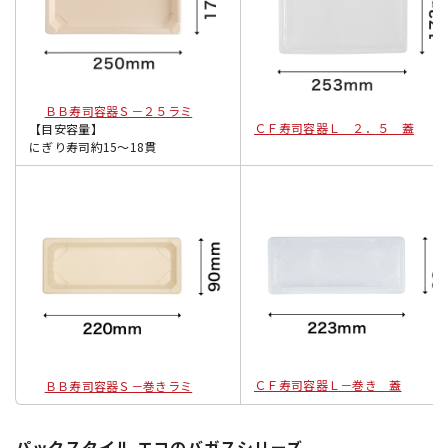
ＢＢ寿司容器Ｓ－２５ラミ
ＣＦ寿司容器Ｌ ２．５ 蓋
【目安容量】
にぎり寿司約15〜18貫
ＣＦ寿司容器Ｌ－巻き 蓋
ＢＢ寿司容器Ｓ－巻きラミ
パックスタイル エコのバガスシリーズ