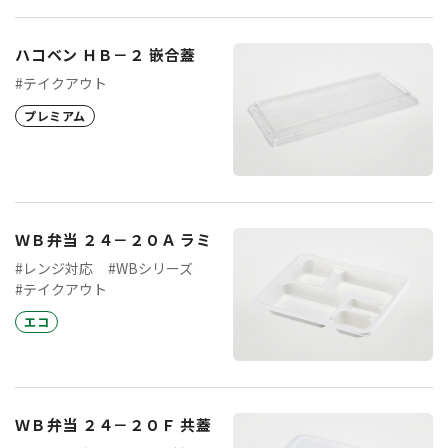
ハコベン ＨＢ－２ 嵌合蓋
#テイクアウト
プレミアム
ＷＢ弁当 ２４－２０Ａ ラミ
#レンジ対応
#WBシリーズ
#テイクアウト
エコ
ＷＢ弁当 ２４－２０Ｆ 共蓋