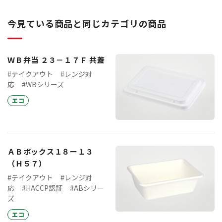
今見ている商品と同じカテゴリの商品
ＷＢ弁当 ２３－１７Ｆ 共蓋
#テイクアウト
#レンジ対
応
#WBシリーズ
エコ
ＡＢボックス１８ー１３
（Ｈ５７）
#テイクアウト
#レンジ対
応
#HACCP認証
#ABシリー
ズ
エコ