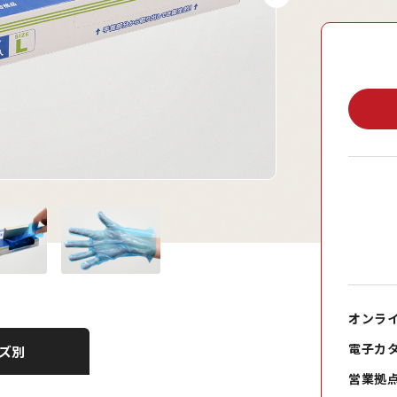
オンラ
電子カ
ズ別
営業拠