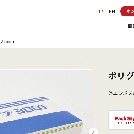
オ
JP
EN
商
3001 L
ポリグ
外エンボス