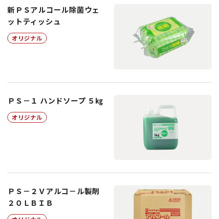
新ＰＳアルコール除菌ウェ
ットティッシュ
オリジナル
ＰＳ－１ ハンドソープ ５㎏
オリジナル
ＰＳ－２Ｖアルコ－ル製剤
２０ＬＢＩＢ