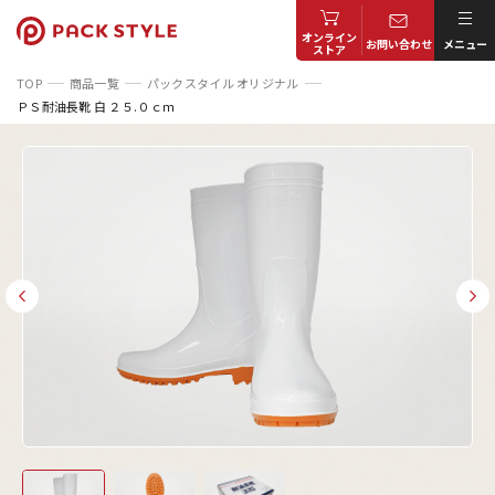
オンライン
お問い合わせ
メニュー
ストア
TOP
商品一覧
パックスタイル オリジナル
ＰＳ耐油長靴 白 ２５.０ｃｍ