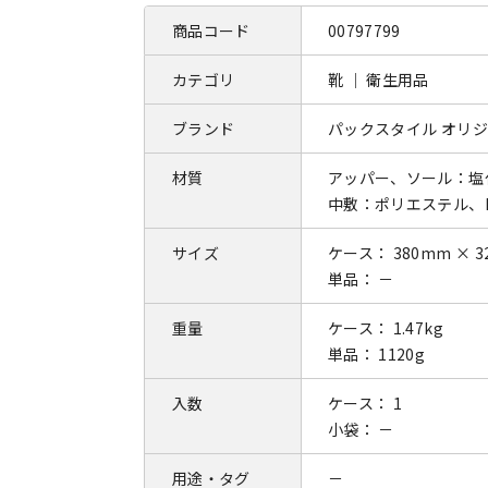
商品コード
00797799
カテゴリ
靴 ｜ 衛生用品
ブランド
パックスタイル オリ
材質
アッパー、ソール：塩
中敷：ポリエステル、E
サイズ
ケース： 380mm × 3
単品： －
重量
ケース： 1.47kg
単品： 1120g
入数
ケース： 1
小袋： －
用途・タグ
－