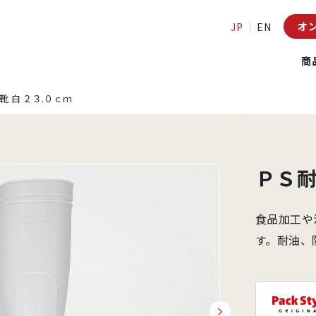
オ
JP
EN
商
靴 白 ２３.０ｃｍ
ＰＳ耐
食品加工や
す。耐油、