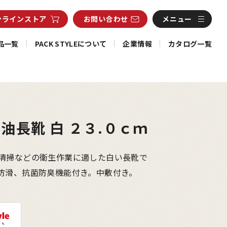
ンライン
ストア
お問い合わせ
メニュー
品一覧
PACK STYLEについて
企業情報
カタログ一覧
油長靴 白 ２３.０ｃｍ
清掃などの衛生作業に適した白い長靴で
防滑、抗菌防臭機能付き。中敷付き。