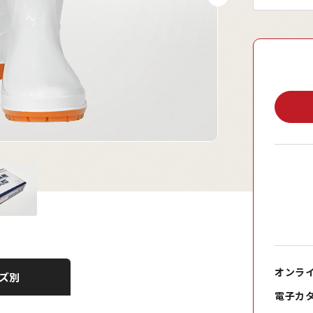
オンラ
ズ別
電子カ