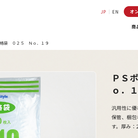
オ
JP
EN
商
格袋 ０２５ Ｎｏ．１９
ＰＳ
ｏ．
汎用性に優
保管、梱包
す。厚み：2