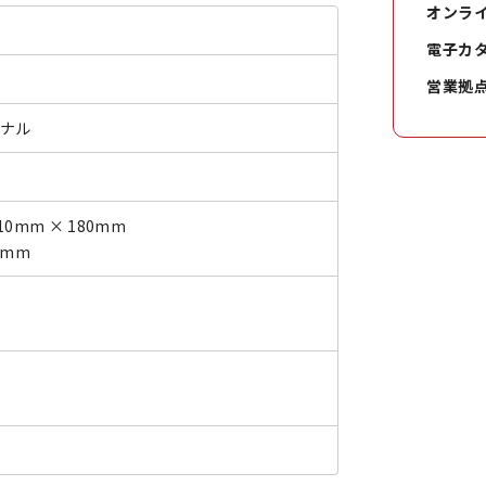
オンラ
電子カ
営業拠
ジナル
10mm × 180mm
0mm