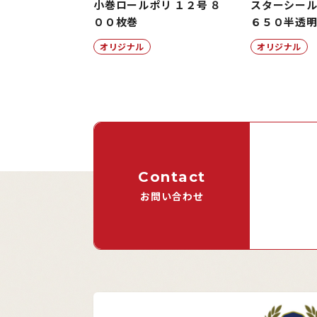
小巻ロールポリ １２号 ８
スターシー
００枚巻
６５０半透
オリジナル
オリジナル
Contact
お問い合わせ