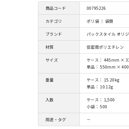
商品コード
00795226
カテゴリ
ポリ袋 ｜ 袋類
ブランド
パックスタイル オリ
材質
低密度ポリエチレン
サイズ
ケース： 445mm × 3
単品： 550mm × 40
重量
ケース： 15.20kg
単品： 10.12g
入数
ケース： 1,500
小袋： 500
用途・タグ
－