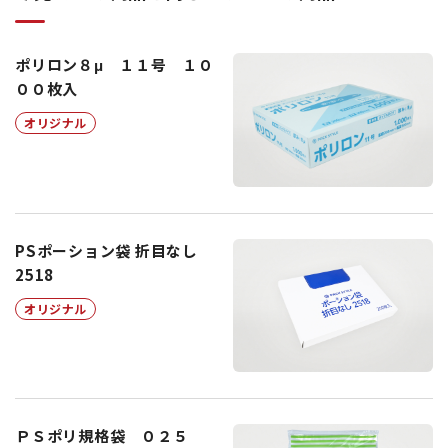
ポリロン８μ １１号 １０
００枚入
オリジナル
PSポーション袋 折目なし
2518
オリジナル
ＰＳポリ規格袋 ０２５