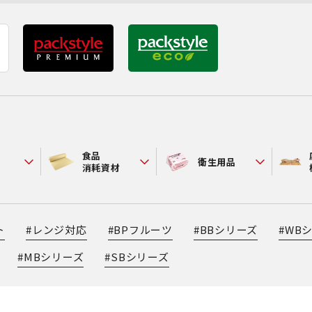
食品
衛生用品
消耗資材
ト
#
レンジ対応
#
BPフルーツ
#
BBシリーズ
#
WB
#
MBシリーズ
#
SBシリーズ