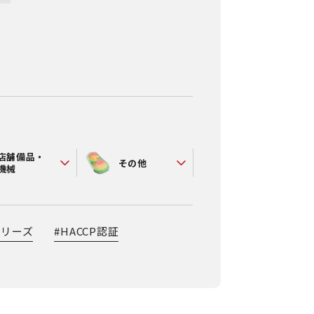
店舗備品・
その他
機械
シリーズ
#
HACCP認証