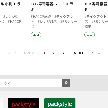
ル 小判１ ラ
ＢＢ寿司容器Ｓ－１０ ラ
ＢＢ寿司容器
ミ
ミ
#レンジ対
#HACCP認証
#テイクアウ
#テイクアウト
ーズ
#HACCP
ト
#レンジ対応
#BBシリー
応
#BBシリ
ズ
認証
エコ
エコ
PREV
1
2
3
NEXT