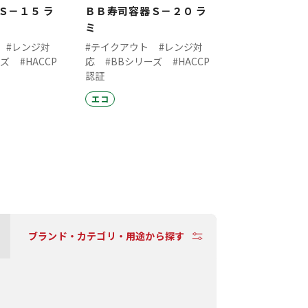
Ｓ－１５ ラ
ＢＢ寿司容器Ｓ－２０ ラ
ミ
#レンジ対
#テイクアウト
#レンジ対
ーズ
#HACCP
応
#BBシリーズ
#HACCP
認証
エコ
ブランド・カテゴリ・用途から探す