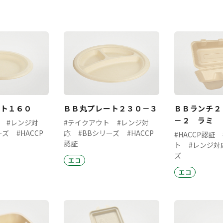
ート１６０
ＢＢ丸プレート２３０－３
ＢＢランチ２
－２ ラミ
#レンジ対
#テイクアウト
#レンジ対
ーズ
#HACCP
応
#BBシリーズ
#HACCP
#HACCP認証
認証
ト
#レンジ対
ズ
エコ
エコ