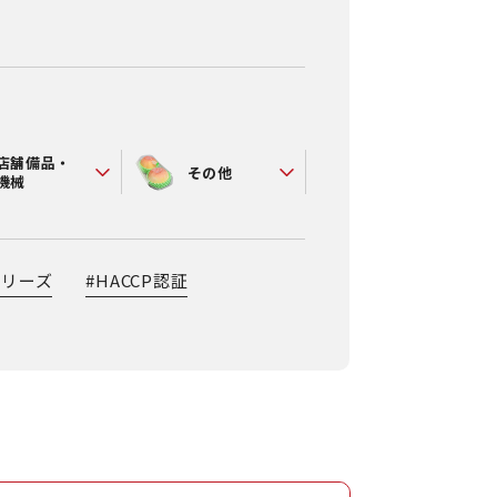
店舗備品・
その他
機械
シリーズ
#
HACCP認証