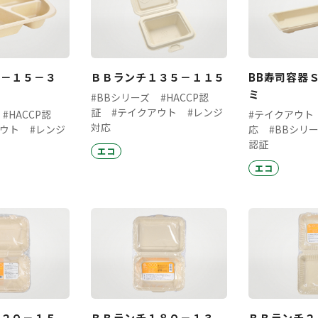
０－１５－３
ＢＢランチ１３５－１１５
BB寿司容器
ミ
#BBシリーズ
#HACCP認
証
#テイクアウト
#レンジ
#HACCP認
#テイクアウト
対応
アウト
#レンジ
応
#BBシリ
認証
エコ
エコ
２２０－１５
ＢＢランチ１８０－１３
ＢＢランチ２