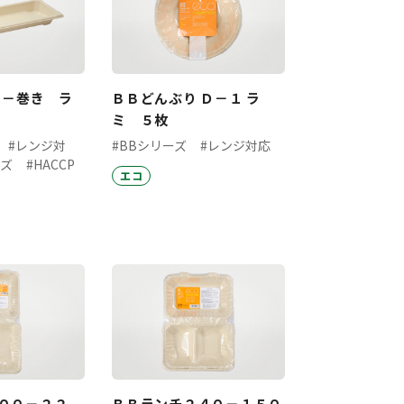
Ｓ－巻き ラ
ＢＢどんぶり Ｄ－１ ラ
ミ ５枚
#レンジ対
#BBシリーズ
#レンジ対応
ーズ
#HACCP
エコ
００－２２
ＢＢランチ２４０－１５０