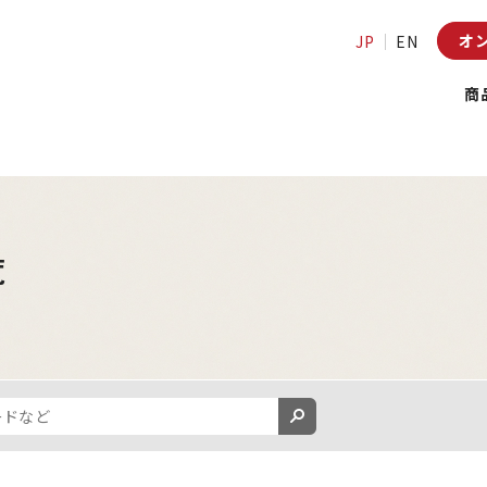
オ
JP
EN
商
覧