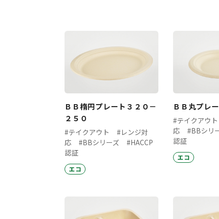
ＢＢ楕円プレート３２０－
ＢＢ丸プレ
２５０
#テイクアウト
応
#BBシリ
#テイクアウト
#レンジ対
認証
応
#BBシリーズ
#HACCP
認証
エコ
エコ