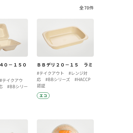
全70件
４０－１５０
ＢＢデリ２０－１５ ラミ
#テイクアウト
#レンジ対
応
#BBシリーズ
#HACCP
#テイクアウ
認証
応
#BBシリー
エコ