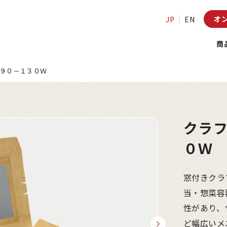
オ
JP
EN
商
９０－１３０Ｗ
クラ
０Ｗ
窓付きクラ
当・惣菜容
性があり、
ど幅広いメ