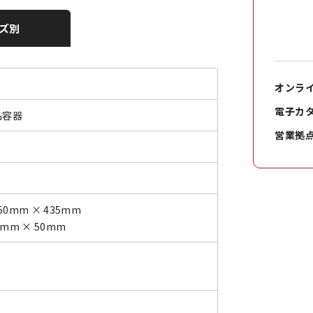
ズ別
オンラ
電子カ
品容器
営業拠
50mm × 435mm
0mm × 50mm