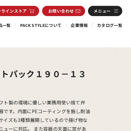
ンライン
ストア
お問い合わせ
メニュー
品一覧
PACK STYLEについて
企業情報
カタログ一覧
フトパック１９０－１３
フト製の環境に優しい業務用使い捨て弁
器です。内面にPEコーティングを施し耐油
サイズも3種類展開しているので揚げ物な
ニューに対応。 また容器の天面に窓があ