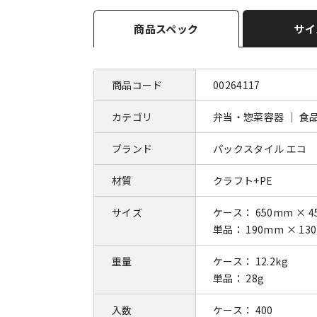
商品スペック
サイ
商品コード
00264117
カテゴリ
弁当・惣菜容器 ｜ 食
ブランド
パックスタイル エコ
材質
クラフト+PE
サイズ
ケース： 650mm × 4
単品： 190mm × 13
重量
ケース： 12.2kg
単品： 28g
入数
ケース： 400