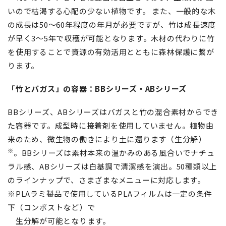
いので枯渇する心配の少ない植物です。 また、一般的な木
の成長は50～60年程度の年月が必要ですが、竹は成長速度
が早く3～5年で収穫が可能となります。木材の代わりに竹
を使用することで資源の有効活用とともに森林保護に繋が
ります。
「竹とバガス」の容器：BBシリーズ・ABシリーズ
BBシリーズ、ABシリーズはバガスと竹の混合素材からでき
た容器です。成型時に接着剤を使用していません。植物由
来のため、微生物の働きにより土に還ります（生分解）
※
。BBシリーズは素材本来の温かみのある風合いでナチュ
ラル感、ABシリーズは白基調で清潔感を演出。50種類以上
のラインナップで、さまざまなメニューに対応します。
※PLAラミ製品で使用しているPLAフィルムは一定の条件
下（コンポストなど）で
生分解が可能となります。