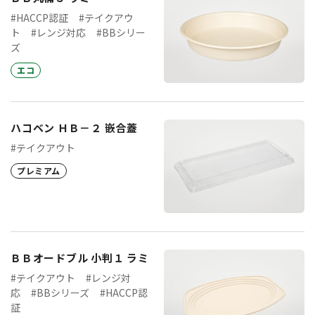
#HACCP認証
#テイクアウ
ト
#レンジ対応
#BBシリー
ズ
エコ
ハコベン ＨＢ－２ 嵌合蓋
#テイクアウト
プレミアム
ＢＢオードブル 小判１ ラミ
#テイクアウト
#レンジ対
応
#BBシリーズ
#HACCP認
証