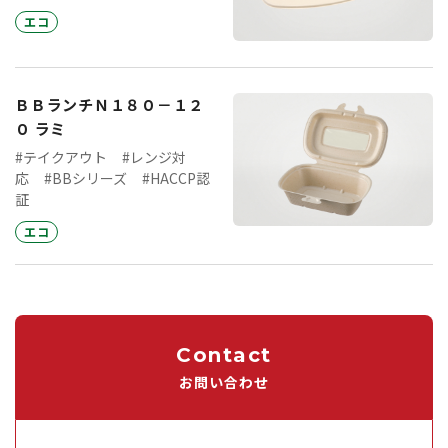
エコ
ＢＢランチＮ１８０－１２
０ ラミ
#テイクアウト
#レンジ対
応
#BBシリーズ
#HACCP認
証
エコ
Contact
お問い合わせ