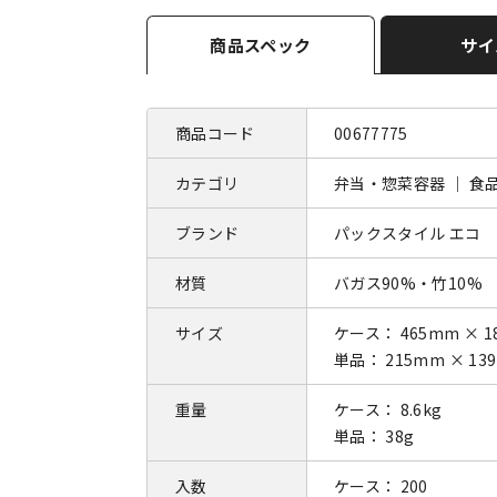
商品スペック
サイ
商品コード
00677775
カテゴリ
弁当・惣菜容器 ｜ 食
ブランド
パックスタイル エコ
材質
バガス90%・竹10%
サイズ
ケース： 465mm × 1
単品： 215mm × 13
重量
ケース： 8.6kg
単品： 38g
入数
ケース： 200