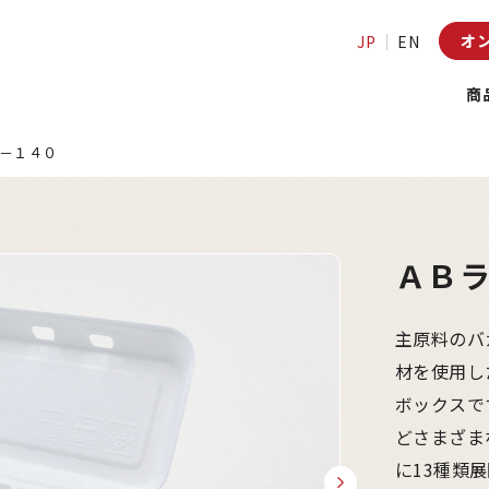
オ
JP
EN
商
－１４０
ＡＢ
主原料のバ
材を使用し
ボックスで
どさまざま
に13種類