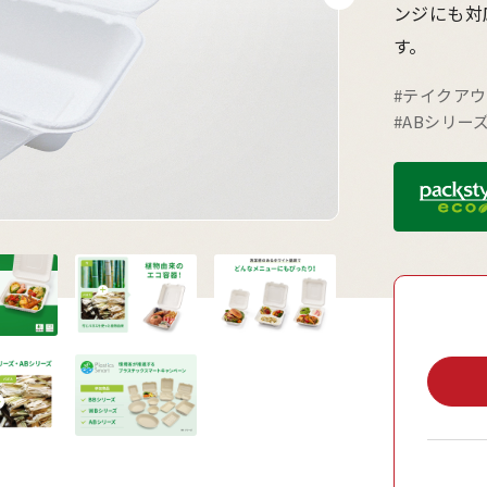
ンジにも対
す。
#テイクア
#ABシリー