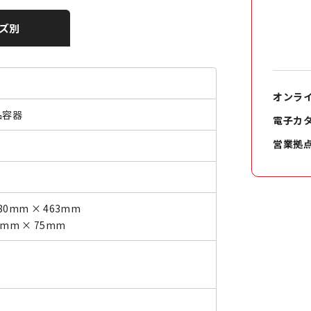
ズ別
オンラ
品容器
電子カ
営業拠
80mm × 463mm
9mm × 75mm