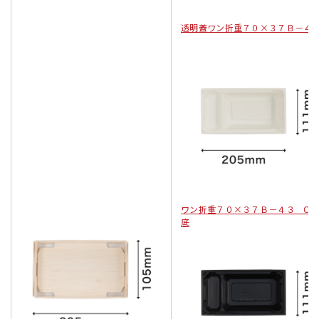
透明蓋ワン折重７０×３７Ｂ－４
ワン折重７０×３７Ｂ－４３ CR
底