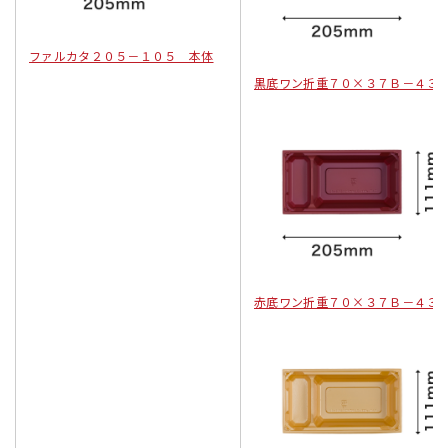
ファルカタ２０５－１０５ 本体
黒底ワン折重７０×３７Ｂ－４３
赤底ワン折重７０×３７Ｂ－４３