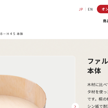
オ
JP
EN
商
８－Ｈ４５ 本体
ファ
本体
木材に比べ
タ材を使っ
です。桐の
シン紙で耐