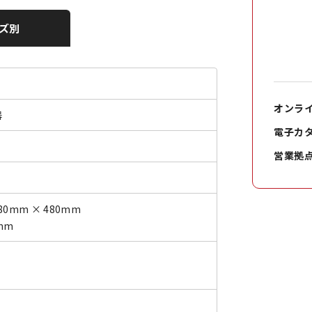
ズ別
オンラ
器
電子カ
営業拠
80mm × 480mm
mm