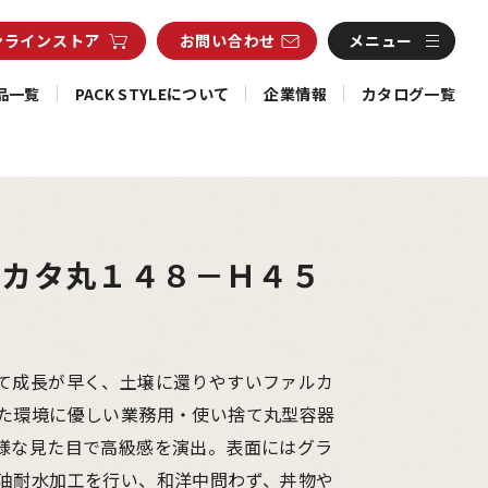
ンライン
ストア
お問い合わせ
メニュー
品一覧
PACK STYLEについて
企業情報
カタログ一覧
ルカタ丸１４８－Ｈ４５
て成長が早く、土壌に還りやすいファルカ
た環境に優しい業務用・使い捨て丸型容器
様な見た目で高級感を演出。表面にはグラ
油耐水加工を行い、和洋中問わず、丼物や