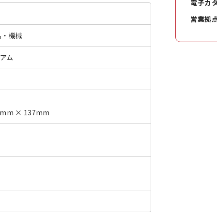
電子カ
営業拠
品・機械
ミアム
0mm × 137mm