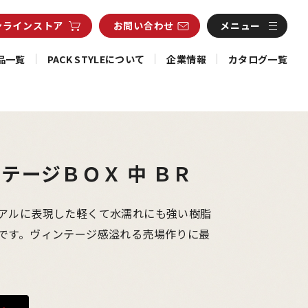
ンライン
ストア
お問い合わせ
メニュー
品一覧
PACK STYLEについて
企業情報
カタログ一覧
テージＢＯＸ 中 ＢＲ
アルに表現した軽くて水濡れにも強い樹脂
です。ヴィンテージ感溢れる売場作りに最