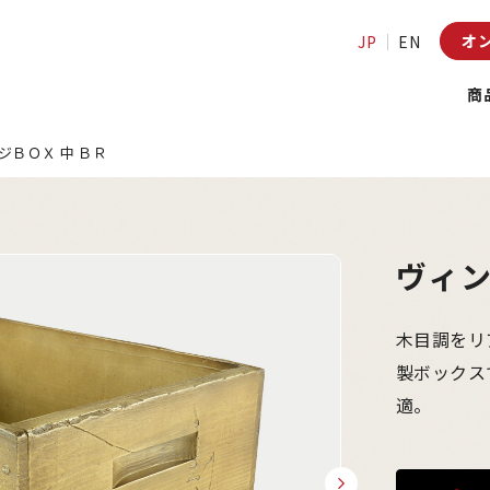
オ
JP
EN
商
ジＢＯＸ 中 ＢＲ
ヴィン
木目調をリ
製ボックス
適。