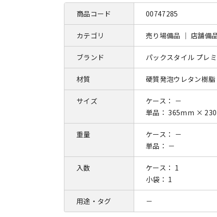
商品コード
00747285
カテゴリ
売り場備品 ｜ 店舗備
ブランド
パックスタイル プレ
材質
硬質発泡ウレタン樹脂
サイズ
ケース： －
単品： 365mm × 23
重量
ケース： －
単品： －
入数
ケース： 1
小袋： 1
用途・タグ
－