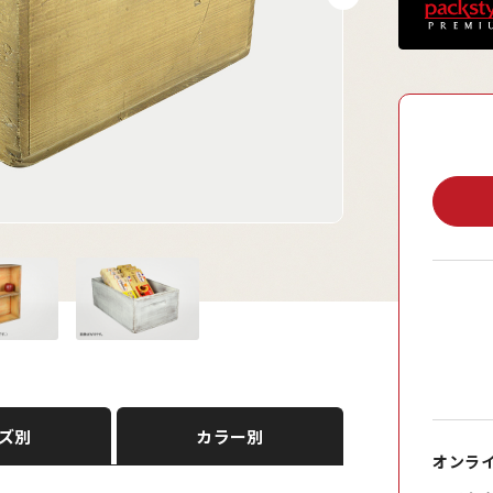
ズ別
カラー別
オンラ