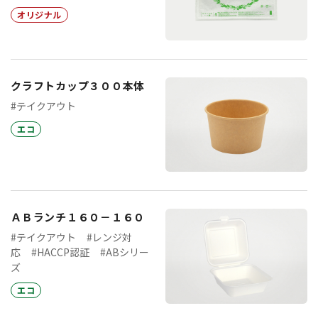
オリジナル
クラフトカップ３００本体
#テイクアウト
エコ
ＡＢランチ１６０－１６０
#テイクアウト
#レンジ対
応
#HACCP認証
#ABシリー
ズ
エコ