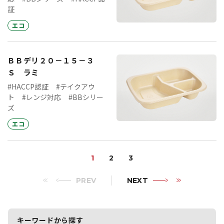
証
エコ
ＢＢデリ２０－１５－３
Ｓ ラミ
#HACCP認証
#テイクアウ
ト
#レンジ対応
#BBシリー
ズ
エコ
1
2
3
PREV
NEXT
キーワードから探す