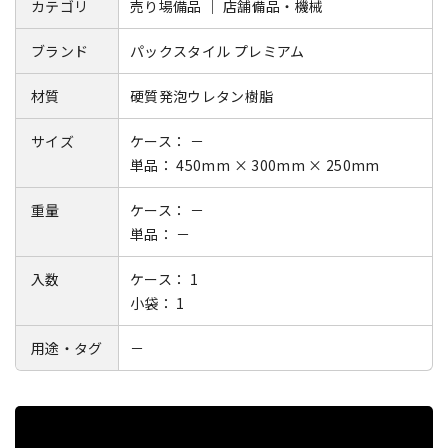
カテゴリ
売り場備品 ｜ 店舗備品・機械
ブランド
パックスタイル プレミアム
材質
硬質発泡ウレタン樹脂
サイズ
ケース： －
単品： 450mm × 300mm × 250mm
重量
ケース： －
単品： －
入数
ケース： 1
小袋： 1
用途・タグ
－