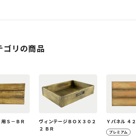
テゴリの商品
３用Ｓ－ＢＲ
ヴィンテージＢＯＸ３０２
Ｙパネル ４
２ ＢＲ
プレミアム