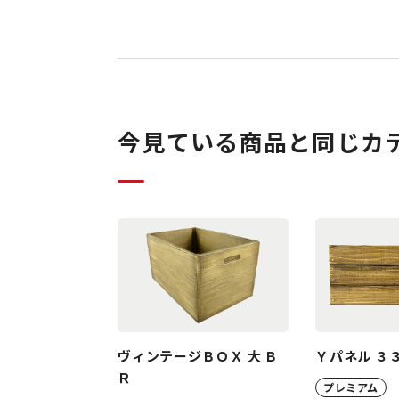
今見ている商品と同じカ
ヴィンテージＢＯＸ 大 Ｂ
Ｙパネル ３
Ｒ
プレミアム