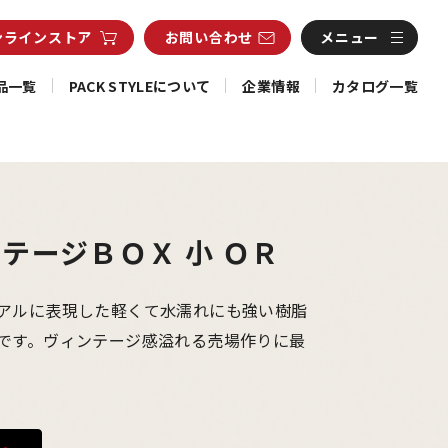
ンライン
ストア
お問い合わせ
メニュー
品一覧
PACK STYLEについて
企業情報
カタログ一覧
テージＢＯＸ 小 ＯＲ
アルに表現した軽くて水濡れにも強い樹脂
です。ヴィンテージ感溢れる売場作りに最