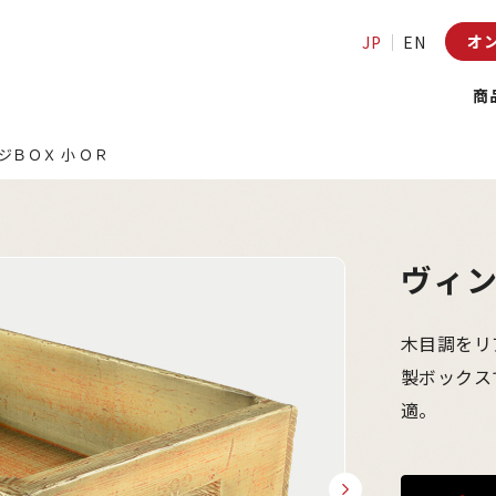
オ
JP
EN
商
ジＢＯＸ 小 ＯＲ
ヴィン
木目調をリ
製ボックス
適。