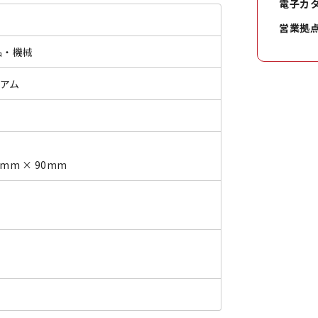
電子カ
営業拠
品・機械
ミアム
0mm × 90mm