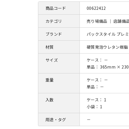
商品コード
00622412
カテゴリ
売り場備品 ｜ 店舗備
ブランド
パックスタイル プレ
材質
硬質発泡ウレタン樹脂
サイズ
ケース： －
単品： 365mm × 23
重量
ケース： －
単品： －
入数
ケース： 1
小袋： 1
用途・タグ
－