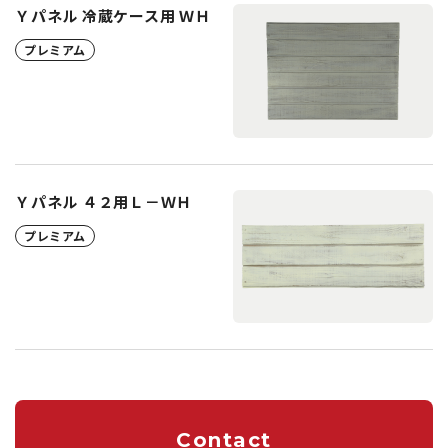
Ｙパネル 冷蔵ケース用 ＷＨ
プレミアム
Ｙパネル ４２用Ｌ－ＷＨ
プレミアム
Contact