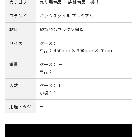
カテゴリ
売り場備品 ｜ 店舗備品・機械
ブランド
パックスタイル プレミアム
材質
硬質発泡ウレタン樹脂
サイズ
ケース： －
単品： 450mm × 300mm × 70mm
重量
ケース： －
単品： －
入数
ケース： 1
小袋： 1
用途・タグ
－